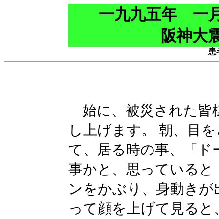
一九九五年 一
阪神大
患
始に、被災された皆
し上げます。 朝、目
て、居る時の事、「ド
事かと、思っていると
ンをかぶり、身動きが
って顔を上げて見ると