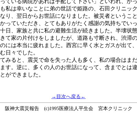
っている病院があれば手配して下さい」といわれ、がっ
も私は幸いなことに弟の世話で姫路の、石田クリニッ
なり、翌日からお世話になりました。被災者というこ
かっていただき、とてもありがたく感謝の気持ちでい
十日、家族と共に私の避難生活が続きました。半壊状態
きて家の片付けをしましたが、道路も寸断され、渋滞
のには本当に疲れました。西宮に早く水とガスが出て
む日々でした。
てみると、震災で命を失った人も多く、私の場合はまだ
ます。逆に、多くの人のお世話になって、含までとは
とができました。
→目次へ戻る←
阪神大震災報告 (c)1995医療法人平生会 宮本クリニック