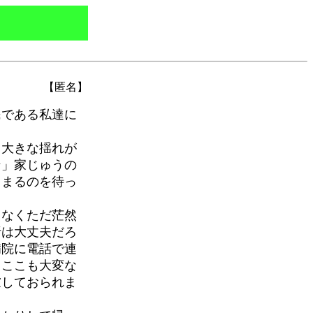
【匿名】
である私達に
大きな揺れが
ン」家じゅうの
さまるのを待っ
なくただ茫然
析は大丈夫だろ
病院に電話で連
、ここも大変な
慮しておられま