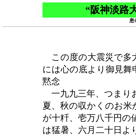
“阪神淡路
患
この度の大震災で多
には心の底より御見舞
黙念
一九九三年、つまり
夏、秋の収かくのお米
が十粁、壱万八千円の
は猛暑、六月二十日よ