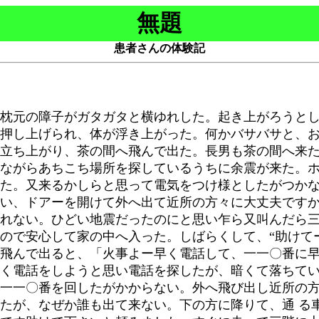
無題
患者さんの体験記
枕元の障子がガタガタと横ゆれした。起き上がろうとし
押し上げられ、体が浮き上がった。何かバサバサと、
立ち上がり、茶の間へ飛んで出た。長男も茶の間へ来
ながらあちこち場所を探しているうちに余震が来た。
た。又来るかしらと思って電気をつけ様としたがつか
い、ドアーを開けて外へ出て近所の方々に大丈夫です
れない。ひどい地震だったのにと思い乍ら又叫んだら
ので安心して家の中へ入った。しばらくして、“助けて
飛んで出ると、「火事よー早く電話して、一一〇番に
く電話をしようと思い電話を探したが、暗くて落ちて
一一〇番を回したがかからない。外へ飛び出し近所の
たが、なぜか誰も出て来ない。下の方に降りて、通 る