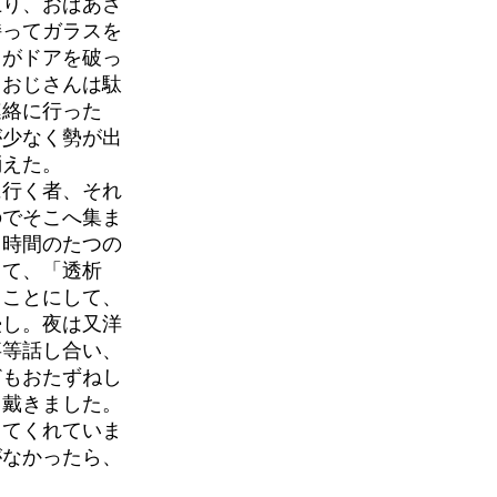
上り、おばあさ
持ってガラスを
男がドアを破っ
、おじさんは駄
連絡に行った
が少なく勢が出
消えた。
行く者、それ
のでそこへ集ま
ら時間のたつの
して、「透析
ることにして、
浸し。夜は又洋
事等話し合い、
どもおたずねし
て戴きました。
じてくれていま
がなかったら、