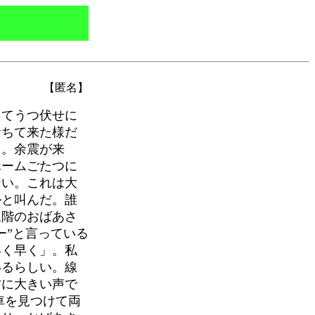
【匿名】
てうつ伏せに
おちて来た様だ
た。余震が来
ホームごたつに
ない。これは大
かと叫んだ。誰
三階のおばあさ
ー”と言っている
早く早く」。私
いるらしい。線
方に大きい声で
車を見つけて両