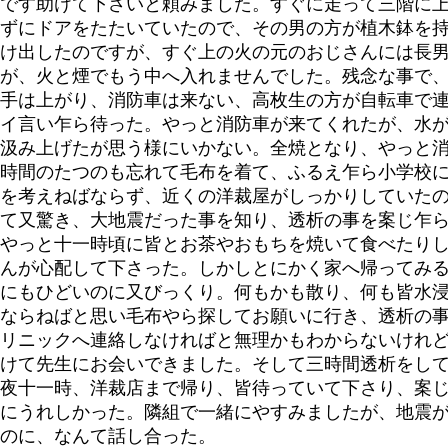
です助けて下さいと頼みました。すぐに走って三階に
ずにドアをたたいていたので、その男の方が植木鉢を
け出したのですが、すぐ上の火の元のおじさんには長
が、火と煙でもう中へ入れませんでした。残念な事で
手は上がり、消防車は来ない、高枚生の方が自転車で
イ言い乍ら待った。やっと消防車が来てくれたが、水
汲み上げたが思う様にいかない。全焼となり、やっと
時間のたつのも忘れて毛布を着て、ふるえ乍ら小学校に
を考えねばならず、近くの洋裁屋がしっかりしていた
て又驚き、大地震だった事を知り、透析の事を案じ乍
やっと十一時頃に皆とお茶やおもちを焼いて食べたり
んが心配して下さった。しかしとにかく家へ帰ってみ
にもひどいのに又びっくり。何もかも散り、何も皆水
ならねばと思い毛布やら探してお願いに行き、透析の
リニックへ連絡しなければと無理かもわからないけれ
けて先生にお会いできました。そして三時間透析をし
夜十一時、洋裁店まで帰り、皆待っていて下さり、案
にうれしかった。隣組で一緒にやすみましたが、地震
のに、なんて話し合った。