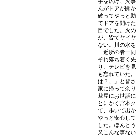
手を広げ、火事
んがドアが開か
破ってやっと助
てドアを開けた
目でした。火の
が、皆でヤイヤ
ない。川の水を
近所の者一同
ぞれ落ち着く先
り、テレビを見
も忘れていた。
は？、」と皆さ
家に帰って余り
裁屋にお世話に
とにかく宮本ク
て、歩いて出か
やっと安心して
した。ほんとう
又こんな事ない