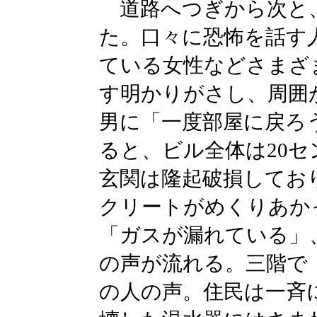
道路へつぎから次と
た。口々に恐怖を話す
ている女性などさまざ
す明かりがさし、周囲
男に「一度部屋に戻ろ
ると、ビル全体は20
玄関は隆起破損してお
クリートがめくりあか
「ガスが漏れている」
の声が流れる。三階で
の人の声。住民は一斉