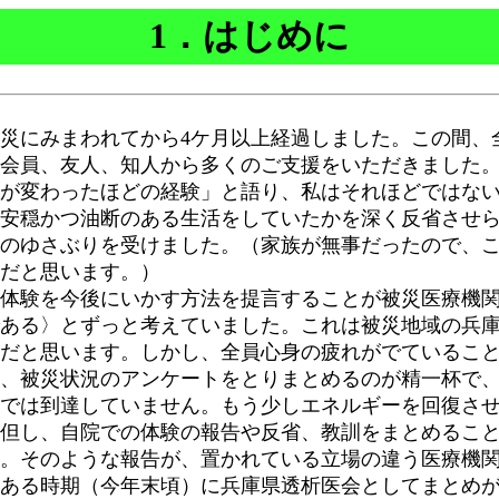
1．はじめに
災にみまわれてから4ケ月以上経過しました。この間、
会員、友人、知人から多くのご支援をいただきました
が変わったほどの経験」と語り、私はそれほどではな
安穏かつ油断のある生活をしていたかを深く反省させ
のゆさぶりを受けました。（家族が無事だったので、
だと思います。）
体験を今後にいかす方法を提言することが被災医療機関
ある〉とずっと考えていました。これは被災地域の兵
だと思います。しかし、全員心身の疲れがでているこ
、被災状況のアンケートをとりまとめるのが精一杯で
では到達していません。もう少しエネルギーを回復さ
但し、自院での体験の報告や反省、教訓をまとめるこ
。そのような報告が、置かれている立場の違う医療機
ある時期（今年末頃）に兵庫県透析医会としてまとめ