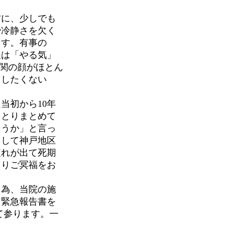
に、少しでも
や冷静さを欠く
ます。有事の
後は「やる気」
関の顔がほとん
としたくない
当初から10年
をとりまとめて
そうか」と言っ
をして神戸地区
疲れが出て死期
よりご冥福をお
為、当院の施
た緊急報告書を
て参ります。一