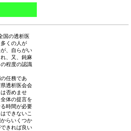
全国の透析医
。多くの人が
いが、自らがい
られ、又、鈍麻
この程度の認識
の任務であ
庫県透析医会会
とは否めませ
、全体の提言を
せる時間が必要
とはできないこ
関からいくつか
ができれば良い