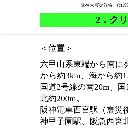
阪神大震災報告 (c)
2．ク
＜位置＞
六甲山系東端から南に発
から約3km、海から約1
国道2号線の南20m、
北約200m。
阪神電車西宮駅（震災後
神甲子園駅、阪急西宮北