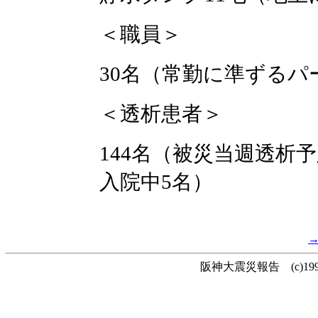
＜職員＞
30名（常勤に準ずるパ
＜透析患者＞
144名（被災当週透析予
入院中5名）
阪神大震災報告 (c)