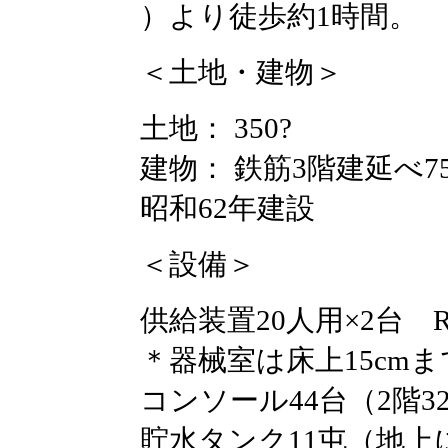
）より徒歩約1時間。
＜土地・建物＞
土地： 350?
建物： 鉄筋3階建延べ75
昭和62年建設
＜設備＞
供給装置20人用×2台 
＊器械室は床上15cm
コンソール44台（2階3
貯水タンク11屯（地上