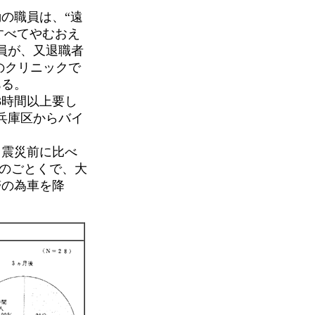
の職員は、“遠
すべてやむおえ
員が、又退職者
のクリニックで
ある。
3時間以上要し
兵庫区からバイ
も震災前に比べ
）のごとくで、大
滞の為車を降