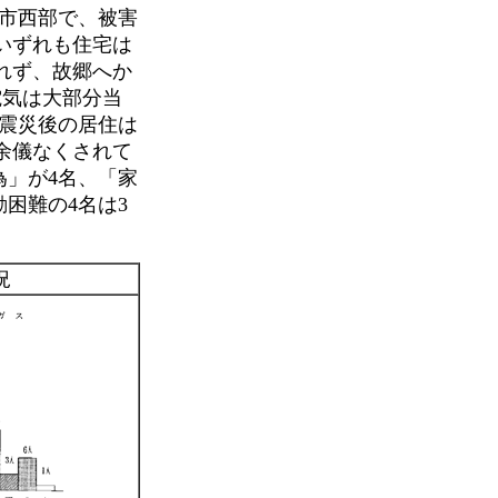
市西部で、被害
いずれも住宅は
れず、故郷へか
電気は大部分当
）震災後の居住は
余儀なくされて
為」が4名、「家
困難の4名は3
況