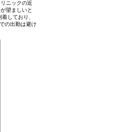
クリニックの近
事が望ましいと
到着しており、
車での出勤は避け