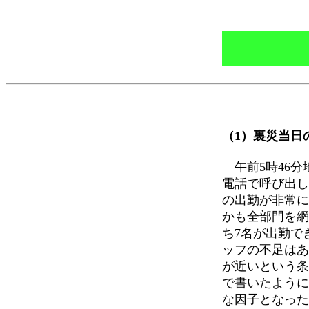
（1）裏災当日
午前5時46分
電話で呼び出し
の出勤が非常に
かも全部門を網
ち7名が出勤で
ッフの不足はあ
が近いという条
で書いたように
な因子となった