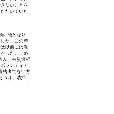
できないことを
いただいていた
勤可能となり
消した。この時
では以前には派
なかった。せめ
ろん、被災透析
、ボランティア
資格者でない方
たづけ、清掃、