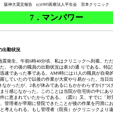
阪神大震災報告 (c)1995医療法人平生会 宮本クリニック
7．マンパワー
の出勤状況
地震発生。午前6時40分頃、私はクリニックへ到着。た
た。その後の職員の出勤状況は表1の通 りである。特
迅速であった事である。AM9時には11人の職員が自発
羅していたので以後の作業が大変やり易かった。当日
きなかったが、2名が休みであるにもかかわらずかけつ
まり感じなかった。このことは当院が住宅街の中にあ
件に恵まれていたからである。（図1）又、すでに「対
、管理者が早期に登院できたことが後の作業を円滑に
と考えられる。もし管理者（院長）がクリニックより