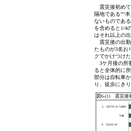
震災後初めての
隔地である”“
ないものである
を含めると1/
はそれ以上の出
震災後の出勤所
たものが3名お
クでかけつけた
3ケ月後の所要
ると全体的に所
部分は自転車か
り、徒歩にきり
図6-(1) 震