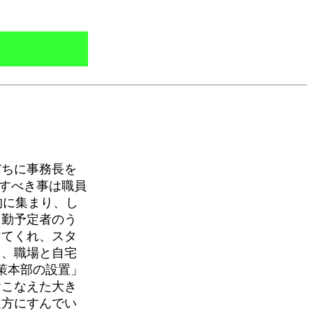
だちに事務長を
記すべき事は職員
的に集まり、し
出勤予定者のう
けてくれ、スタ
り、職場と自宅
策本部の設置」
おこなえた大き
遠方にすんでい