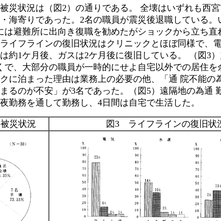
災状況は（図2）の通りである。 全壊はいずれも西宮
・海寄りであった。2名の職員が震災後退職している。
には避難所に出向き復職を勧めたがショックから立ち直
ライフラインの復旧状況はクリニックとほぼ同様で、
は約1ケ月後、ガスは2ケ月後に復旧している。 （図3
くで、大部分の職員が一時的にせよ自宅以外での居住を
クに泊まった理由は業務上の必要の他、「通 院不能の
まるのが不安」が3名であった。（図5）遠隔地の為通 勤
夜勤務を通して勤務し、4日間は自宅で生活した。
の被災状況
図3 ライフラインの復旧状