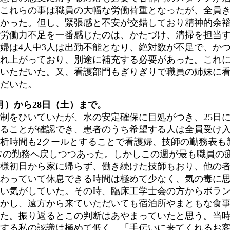
これらの事は職員の大幅な労働荷重となったが、全員
かった。但し、緊張感と不安が交錯しており精神的余
労働力不足を一番感じたのは、かたづけ、清掃を担当
婦は4人中3人は出勤不能となり、絶対数が不足で、かつ
れ上がっており、別途に補充する必要があった。これ
いただいた。又、看護部門もぎりぎりで職員の姉妹に
だいた。
月）から28日（土）まで。
制をひいていたが、水の安定確保に目処がつき、25日に
ることが確認でき、患者のうち希望する人は全員受け
析時間も2クールとすることで看護婦、技師の勤務表も
常の勤務へ戻しつつあった。しかしこの週が最も職員の
様初日から家に帰らず、働き続けた技師もおり、他の
わっていて休息できる時間は極めて少なく、気の毒に
い気がしていた。その時、臨床工学士会の方からボラ
かし、遠方から来ていただいても宿泊所やまともな食
た。振り返るとこの判断はあやまっていたと思う。当
する私の認識は極めて低く、「手伝いに来てくれるお