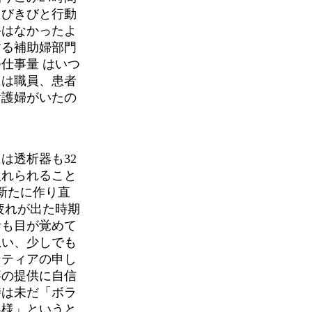
きびきびと行動
裕はなかったよ
する補助婦部門
仕事量 はいつ
には職員、患者
看護婦がいたの
は透析器も32
入れられること
新たに作り直
疲れが出た時期
者も目が覚めて
思い、少しでも
ンティアの申し
事の提供に自信
時は未だ「ボラ
客様」というと