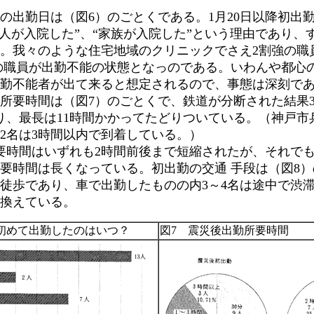
出勤日は（図6）のごとくである。1月20日以降初出勤
本人が入院した”、“家族が入院した”という理由であり、
。我々のような住宅地域のクリニックでさえ2割強の職
4の職員が出勤不能の状態となっのである。いわんや都心
勤不能者が出て来ると想定されるので、事態は深刻で
要時間は（図7）のごとくで、鉄道が分断された結果
り、最長は11時間かかってたどりついている。（神戸市
2名は3時間以内で到着している。）
時間はいずれも2時間前後まで短縮されたが、それで
要時間は長くなっている。初出勤の交通 手段は（図8
徒歩であり、車で出勤したものの内3～4名は途中で渋
換えている。
災後初めて出勤したのはいつ？
図7 震災後出勤所要時間