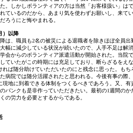
た。しかしボランティアの方は当然「お客様扱い」は
れているのだから、あまり気を使わずお願いし、来て
だろうにと悔やまれる。
月）以降
降は、職員も2名の被災による退職者を除きほぼ全員出
大幅に減少している状況が続いたので、人手不足は解
学会からのボランティア派遣活動が開始された。当院
していたがこの時期には充足しており、断らざるをえ
ければ随分助けていただいたのにと残念に思った。もち
た病院では随分活躍されたと思われる。今後有事の際
に現地に到着できる体制をつくるべきであろう。又、有
のバンクも是非作っていただきたい。最初の1週間のか
くの労力を必要とするからである。
活